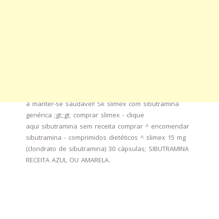
hcl 15mg x 60 cápsulas sibutramina hcl.
Sibutramina hcl 40mg. A sibutramina é um
medicamento sujeito a receita médica. A sibutramina
é utilizada como suplemento de curta duração à
dieta e ao exercício no tratamento da obesidade.
Sibutril 15mg - contém cloridrato de sibutramina
mono-hidratado. Sibutril, slimex, reductil, leptos,
meridia, sibutramina vão ajudá-lo a ficar em forma e
a manter-se saudável! Sk slimex com sibutramina
genérica ;gt;;gt; comprar slimex - clique
aqui sibutramina sem receita comprar ^ encomendar
sibutramina - comprimidos dietéticos ^ slimex 15 mg
(cloridrato de sibutramina) 30 cápsulas; SIBUTRAMINA
RECEITA AZUL OU AMARELA.